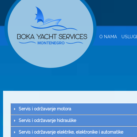
O NAMA
USLUG
Servis i održavanje motora
Servis i održavanje hidraulike
Servis i održavanje elektrike, elektronike i automatike