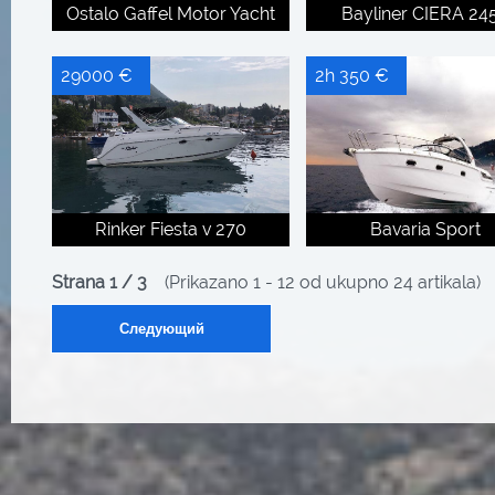
Ostalo Gaffel Motor Yacht
Bayliner CIERA 24
29000 €
2h 350 €
Rinker Fiesta v 270
Bavaria Sport
Strana 1 / 3
(Prikazano 1 - 12 od ukupno 24 artikala)
Следующий