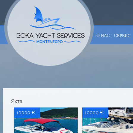
O НAC
CЕРВИС
Яхта
10000 €
10000 €