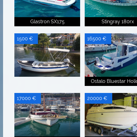
Glastron SX175
Stingray 180rx
1500 €
16500 €
Ostalo Bluestar Hol
17000 €
20000 €